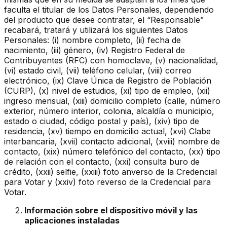
faculta el titular de los Datos Personales, dependiendo
del producto que desee contratar, el “Responsable”
recabará, tratará y utilizará los siguientes Datos
Personales: (i) nombre completo, (ii) fecha de
nacimiento, (iii) género, (iv) Registro Federal de
Contribuyentes (RFC) con homoclave, (v) nacionalidad,
(vi) estado civil, (vii) teléfono celular, (viii) correo
electrónico, (ix) Clave Única de Registro de Población
(CURP), (x) nivel de estudios, (xi) tipo de empleo, (xii)
ingreso mensual, (xiii) domicilio completo (calle, número
exterior, número interior, colonia, alcaldía o municipio,
estado o ciudad, código postal y país), (xiv) tipo de
residencia, (xv) tiempo en domicilio actual, (xvi) Clabe
interbancaria, (xvii) contacto adicional, (xviii) nombre de
contacto, (xix) número telefónico del contacto, (xx) tipo
de relación con el contacto, (xxi) consulta buro de
crédito, (xxii) selfie, (xxiii) foto anverso de la Credencial
para Votar y (xxiv) foto reverso de la Credencial para
Votar.
Información sobre el dispositivo móvil y las
aplicaciones instaladas