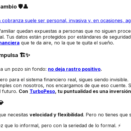
ambio 🛡️👤
a cobranza suele ser personal, invasiva y, en ocasiones, ag
 familiar quedan expuestas a personas que no siguen proces
l. Tus datos están protegidos por estándares de seguridad 
nanciera
que te da aire, no la que te quita el sueño.
 impulsa 🏗️✨
o a un pozo sin fondo:
no deja rastro positivo
.
 para el sistema financiero real, sigues siendo invisible.
ples con nosotros, nos encargamos de que eso cuente. So
l futuro.
Con
TurboPeso
, tu puntualidad es una inversió
💎
que necesitas
velocidad y flexibilidad
. Pero no tienes que 
que lo informal, pero con la seriedad de lo formal. ⚡